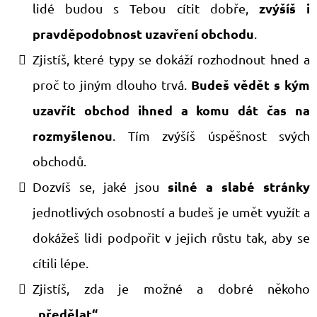
zvýšíš i
lidé budou s Tebou cítit dobře,
pravděpodobnost uzavření obchodu
.
​Zjistíš, které typy se dokáží rozhodnout hned a
Budeš vědět s kým
proč to jiným dlouho trvá.
uzavřít obchod ihned a komu dát čas na
rozmyšlenou
. Tím zvýšíš úspěšnost svých
obchodů.
silné a slabé stránky
​Dozvíš se, ​jaké jsou
jednotlivých osobností a budeš je umět využít a
dokážeš lidi podpořit v jejich růstu tak, aby se
cítili lépe.
​Zjistíš, zda je možné a dobré někoho
„předělat“
.