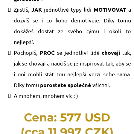
JAK
MOTIVOVAT
​Zjistíš,
jednotlivé typy lidi
a
dozvíš se i co koho demotivuje. Díky tomu
dokážeš dostat ze svého týmu i okolí to
nejlepší.
PROČ
chovají
​Pochopíš,
se jednotliví lidé
tak,
jak se chovají a naučíš se je inspirovat tak, aby se
i oni mohli stát tou nejlepší verzí sebe sama.
porostete společně
Díky tomu
všichni.
​​A mnohem, mnohem víc :-)
Cena:
577 USD
(cca 11.997 CZK)