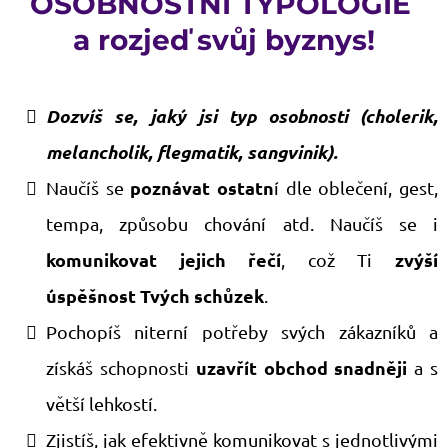
OSOBNOSTNÍ TYPOLOGIE
a rozjeď svůj byznys!
Dozvíš se, jaký jsi typ osobnosti (cholerik,
melancholik, flegmatik, sangvinik).
poznávat ostatn
​Naučíš se
í dle oblečení, gest,
tempa, způsobu chování atd. Naučíš se i
komunikovat jejich řečí
zvýší
, což Ti
úspěšnost Tvých schůzek
.
​Pochopíš niterní potřeby svých zákazníků a
uzavřít obchod snadněji
získáš schopnosti
a s
větší lehkostí.
​Zjistíš, jak efektivně komunikovat s jednotlivými