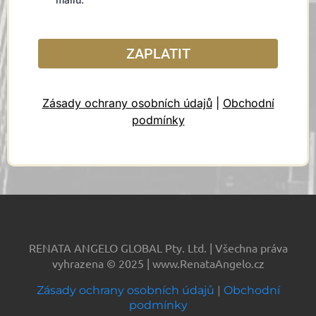
ZAPLATIT
Zásady ochrany osobních údajů
|
Obchodní
podmínky
RENATA ANGELO GLOBAL Pty. Ltd. | Všechna práva
vyhrazena © 2025 | www.RenataAngelo.cz
Zásady ochrany osobních údajů
|
Obchodní
podmínky