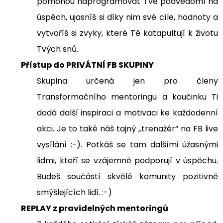
pomohou naprogramovat Tvé podvědomí na
úspěch, ujasníš si díky nim své cíle, hodnoty a
vytvoříš si zvyky, které Tě katapultují k životu
Tvých snů.
Přístup do PRIVÁTNÍ FB SKUPINY
Skupina určená jen pro členy
Transformačního mentoringu a koučinku Ti
dodá další inspiraci a motivaci ke každodenní
akci. Je to také náš tajný „trenažér“ na FB live
vysílání :-). Potkáš se tam dalšími úžasnými
lidmi, kteří se vzájemně podporují v úspěchu.
Budeš součástí skvělé komunity pozitivně
smýšlejících lidí. :-)
REPLAY z pravidelných mentoringů