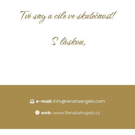
Tvé sny a cíle ve skutečnost!
S láskou,
e-mail:
info@renataangelo.com
web:
www.RenataAngelo.cz