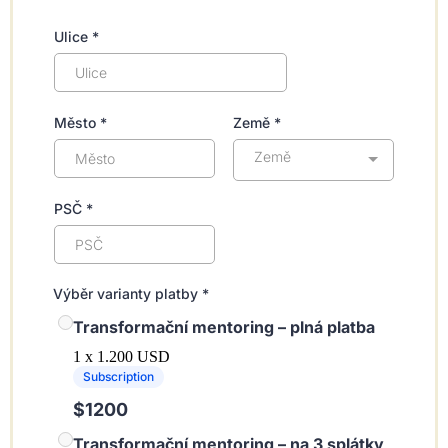
Ulice
*
Město
*
Země
*
Země
PSČ
*
Výběr varianty platby
*
Transformační mentoring – plná platba
1 x 1.200 USD
Subscription
$1200
Transformační mentoring – na 3 splátky