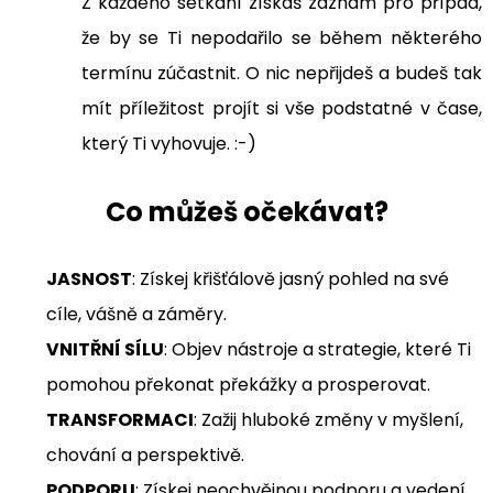
Z každého setkání získáš záznam pro případ,
že by se Ti nepodařilo se během některého
termínu zúčastnit. O nic nepřijdeš a budeš tak
mít příležitost projít si vše podstatné v čase,
který Ti vyhovuje. :-)
Co můžeš očekávat?
JASNOST
: Získej křišťálově jasný pohled na své
cíle, vášně a záměry.
VNITŘNÍ SÍLU
: Objev nástroje a strategie, které Ti
pomohou překonat překážky a prosperovat.
TRANSFORMACI
: Zažij hluboké změny v myšlení,
chování a perspektivě.
​PODPORU
: Získej neochvějnou podporu a vedení