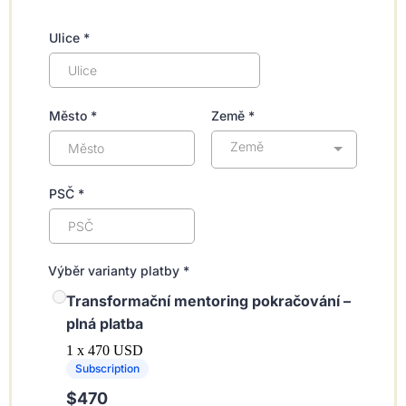
Ulice
*
Město
*
Země
*
Země
PSČ
*
Výběr varianty platby
*
Transformační mentoring pokračování –
plná platba
1 x 470 USD
Subscription
$470