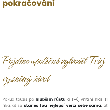
pokračování
Pojďme společně vytvořit Tvůj
vysněný život
Pokud toužíš po
hlubším růstu
a Tvůj vnitřní hlas Ti
říká, ať se
staneš tou nejlepší verzí sebe sama
, ať