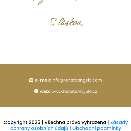
S láskou,
e-mail:
info@renataangelo.com
web:
www.RenataAngelo.cz
Copyright 2025 | Všechna práva vyhrazena |
Zásady
ochrany osobních údajů
|
Obchodní podmínky